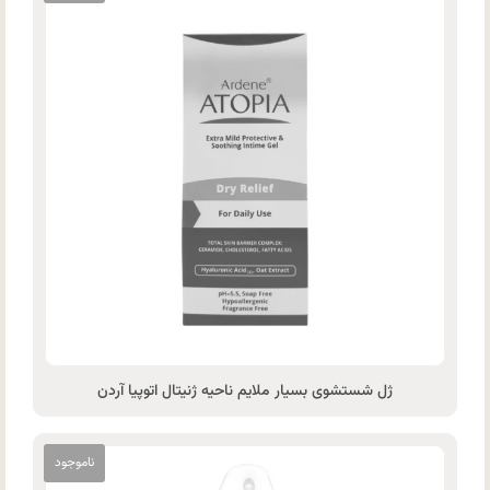
ژل شستشوی بسیار ملایم ناحیه ژنیتال اتوپیا آردن