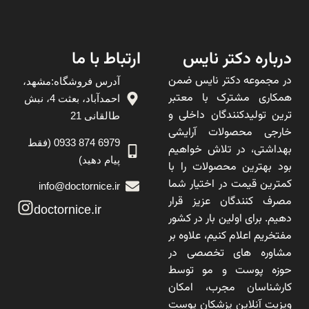
درباره دکتر نایس
ارتباط با ما
در مجموعه دکتر نایس ضمن
آدرس فروشگاه:مشهد،
همکاری مشترک با معتبر
احمدآباد، بعثت 4، نبش
ترین تولیدکنندگان داخلی و
طالقانی 21
خارجی محصولات آرایشی
6979 874 0933 (فقط
بهداشتی، در تلاش خواهیم
پیام دهید)
بود بهترین محصولات را با
کمترین قیمت در اختیار شما
info@doctornice.ir
مصرف کنندگان عزیز قرار
doctornice.ir
دهیم. برای اولین بار در کشور
مفتخریم اعلام کنیم، علاوه بر
مشاوره های تخصصی در
حوزه پوست و مو توسط
کارشناسان مجرب، امکان
ویزیت آنلاین پزشکان پوست