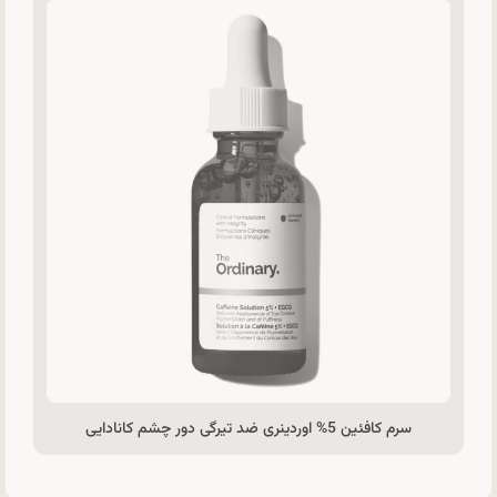
سرم کافئین 5% اوردینری ضد تیرگی دور چشم کانادایی