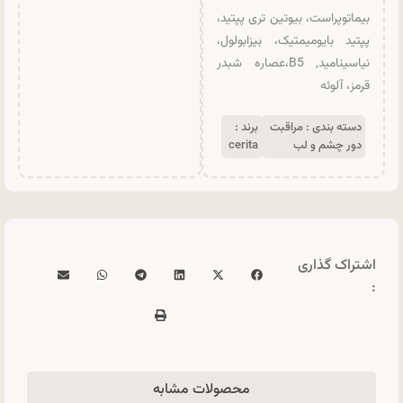
بیماتوپراست، بیوتین تری پپتید،
پپتید بایومیمتیک، بیزابولول،
نیاسینامید, B5،عصاره شبدر
قرمز، آلوئه
دسته بندی :
مراقبت
برند :
دور چشم و لب
cerita
اشتراک گذاری
:
محصولات مشابه