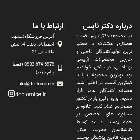
درباره دکتر نایس
ارتباط با ما
در مجموعه دکتر نایس ضمن
آدرس فروشگاه:مشهد،
همکاری مشترک با معتبر
احمدآباد، بعثت 4، نبش
ترین تولیدکنندگان داخلی و
طالقانی 21
خارجی محصولات آرایشی
6979 874 0933 (فقط
بهداشتی، در تلاش خواهیم
پیام دهید)
بود بهترین محصولات را با
کمترین قیمت در اختیار شما
info@doctornice.ir
مصرف کنندگان عزیز قرار
doctornice.ir
دهیم. برای اولین بار در کشور
مفتخریم اعلام کنیم، علاوه بر
مشاوره های تخصصی در
حوزه پوست و مو توسط
کارشناسان مجرب، امکان
ویزیت آنلاین پزشکان پوست