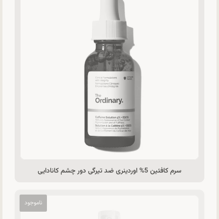
سرم کافئین 5% اوردینری ضد تیرگی دور چشم کانادایی