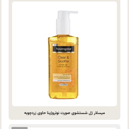
میسلار ژل شستشوی صورت نوتروژینا حاوی زردچوبه