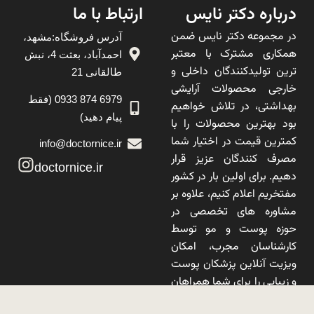
درباره دکتر نایس
ارتباط با ما
در مجموعه دکتر نایس ضمن
آدرس فروشگاه:مشهد،
همکاری مشترک با معتبر
احمدآباد، بعثت 4، نبش
ترین تولیدکنندگان داخلی و
طالقانی 21
خارجی محصولات آرایشی
6979 874 0933 (فقط
بهداشتی، در تلاش خواهیم
پیام دهید)
بود بهترین محصولات را با
کمترین قیمت در اختیار شما
info@doctornice.ir
مصرف کنندگان عزیز قرار
doctornice.ir
دهیم. برای اولین بار در کشور
مفتخریم اعلام کنیم، علاوه بر
مشاوره های تخصصی در
حوزه پوست و مو توسط
کارشناسان مجرب، امکان
ویزیت آنلاین پزشکان پوست
و زیبایی را برای شما همراهان
عزیز فراهم نموده ایم تا علاوه