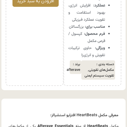
افزودن به سبد خرید
عملکرد:
افزایش انرژی،
بهبود استقامت و
تقویت عملکرد فیزیکی
مناسب برای:
بزرگسالان
فرم محصول:
کپسول /
قرص مکمل
ویژگی:
حاوی ترکیبات
تقویتی و انرژی‌زا
دسته بندی :
برند :
مکمل‌های تقویتی
,
afterave
تقویت سیستم ایمنی
معرفی مکمل HeartBeats افترایو اسنشیالز:
مکمل
HeartBeats از برند Afterave Essentials
یکی از مکمل‌های