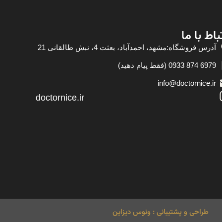
باط با ما
آدرس فروشگاه:مشهد، احمدآباد، بعثت 4، نبش طالقانی 21
6979 874 0933 (فقط پیام دهید)
info@doctornice.ir
doctornice.ir
طراحی و پشتیبانی : ونوس دیزاین