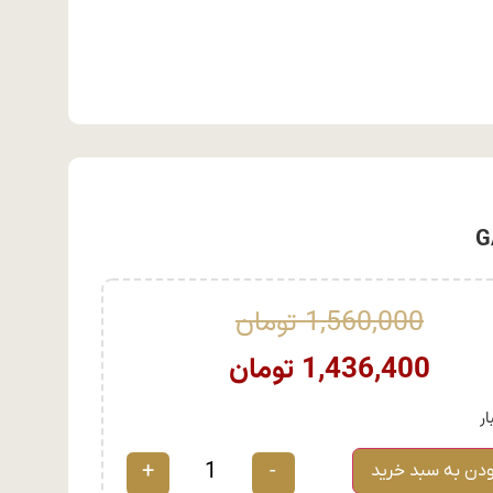
1,560,000
تومان
1,436,400
تومان
+
-
ودن به سبد خرید