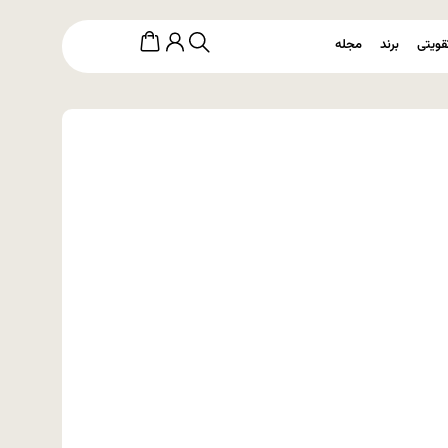
قویتی
برند
مجله