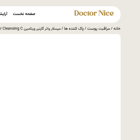
صفحه نخست
آرایش
خانه
مراقبت پوست
پاک کننده ها
/
/
/ میسلار واتر گارنیر ویتامین GARNIER Micellar Cleansing C