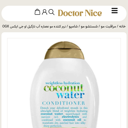
خانه
مراقبت مو
شستشو مو
شامپو
/
/
/
/ نرم کننده مو عصاره آب نارگیل او جی ایکس OGX