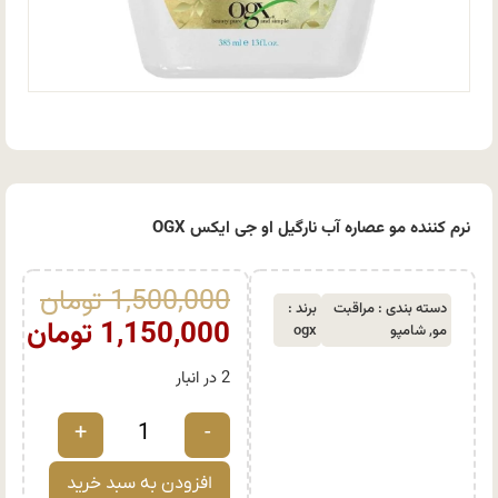
نرم کننده مو عصاره آب نارگیل او جی ایکس OGX
1,500,000
تومان
دسته بندی :
مراقبت
برند :
1,150,000
تومان
مو
,
شامپو
ogx
2 در انبار
+
-
افزودن به سبد خرید