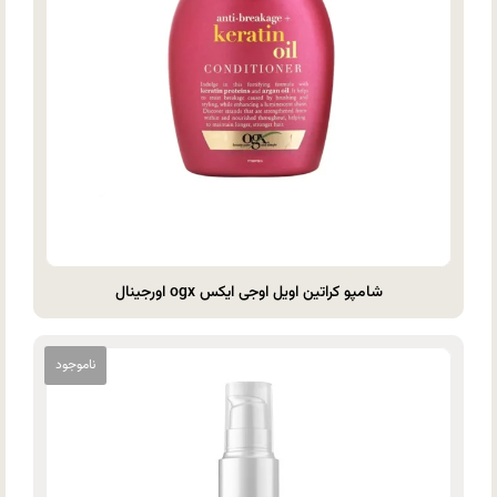
شامپو کراتین اویل اوجی ایکس ogx اورجینال