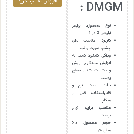
افزودن به سبد خرید
DMGM :
نوع محصول:
پرایمر
آرایشی 3 در 1
کاربرد:
مناسب برای
چشم، صورت و لب
ویژگی کلیدی:
کمک به
افزایش ماندگاری آرایش
و یکدست شدن سطح
پوست
بافت:
سبک، نرم و
قابل‌استفاده قبل از
میکاپ
مناسب برای:
انواع
پوست
حجم محصول:
25
میلی‌لیتر