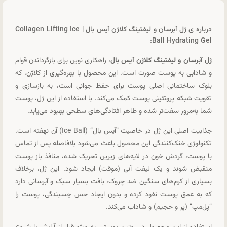
درباره ی ژل آبرسان و لیفتینگ کلاژن آیس بال | Collagen Lifting Ice
Ball Hydrating Gel:
ژل آبرسان و لیفتینگ کلاژن آیس بال
، راهکاری نوین برای بازگرداندن قوام
و شادابی به پوست صورت است. این محصول با بهره‌گیری از کلاژن، که
بلوک ساختمانی اصلی پوست برای حفظ جوانی است، به بازسازی و
تقویت شبکه پروتئینی پوست کمک می‌کند. با استفاده از این ژل، پوست
شما به‌مرور سفت‌تر شده و ظاهر افتادگی‌های سطحی بهبود می‌یابد.
جذابیت اصلی این ژل در خاصیت “آیس بال” (Ice Ball) آن نهفته است.
تکنولوژی خنک‌کنندگی این محصول باعث می‌شود بلافاصله پس از تماس
با پوست، گردش خون در لایه‌های زیرین تحریک شده، منافذ باز پوست
منقبض شوند و یک لیفت آنی (موقت) ایجاد شود. این ژل، برخلاف
بسیاری از کرم‌های سنگین ضد چروک، بافت بسیار سبک و آبرسانی دارد
که به عمق پوست نفوذ کرده و بدون ایجاد حس چسبندگی، پوست را
“پل‌مپ” (پر و حجیم) و شاداب می‌کند.