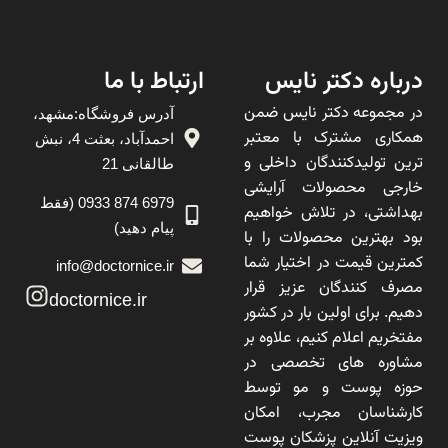
درباره دکتر نایس
ارتباط با ما
در مجموعه دکتر نایس ضمن
آدرس فروشگاه:مشهد،
همکاری مشترک با معتبر
احمدآباد، بعثت 4، نبش
ترین تولیدکنندگان داخلی و
طالقانی 21
خارجی محصولات آرایشی
6979 874 0933 (فقط
بهداشتی، در تلاش خواهیم
پیام دهید)
بود بهترین محصولات را با
کمترین قیمت در اختیار شما
info@doctornice.ir
مصرف کنندگان عزیز قرار
doctornice.ir
دهیم. برای اولین بار در کشور
مفتخریم اعلام کنیم، علاوه بر
مشاوره های تخصصی در
حوزه پوست و مو توسط
کارشناسان مجرب، امکان
ویزیت آنلاین پزشکان پوست