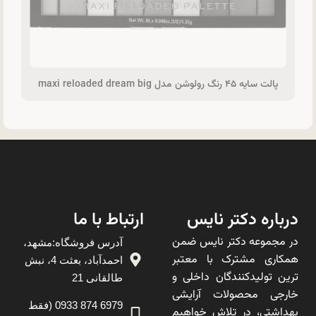
پالت سایه ۴۵ رنگ رولوشن مدل maxi reloaded dream big
درباره دکتر نایس
ارتباط با ما
در مجموعه دکتر نایس ضمن
آدرس فروشگاه:مشهد،
همکاری مشترک با معتبر
احمدآباد، بعثت 4، نبش
ترین تولیدکنندگان داخلی و
طالقانی 21
خارجی محصولات آرایشی
6979 874 0933 (فقط
بهداشتی، در تلاش خواهیم