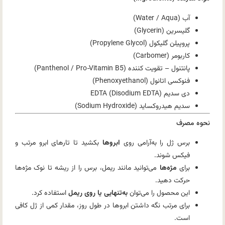
آب (Water / Aqua)
گلیسرین (Glycerin)
پروپیلن گلیکول (Propylene Glycol)
کاربومر (Carbomer)
پانتنول – تقویت کننده (Panthenol / Pro‑Vitamin B5)
فنوکسی اتانول (Phenoxyethanol)
دی سدیم EDTA (Disodium EDTA)
سدیم هیدروکساید (Sodium Hydroxide)
نحوه مصرف
برس ژل را به‌آرامی روی
ابروها
بکشید تا تارهای ابرو مرتب و
فیکس شوند.
برای
مژه‌ها
می‌توانید مانند ریمل، برس را از ریشه تا نوک مژه‌ها
حرکت دهید.
این محصول را می‌توان
به‌تنهایی یا روی ریمل
استفاده کرد.
برای مرتب نگه داشتن ابروها در طول روز، مقدار کمی از ژل کافی
است.