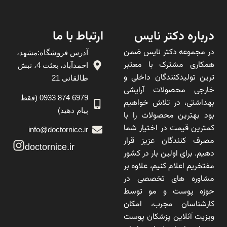
درباره دکتر نایس
ارتباط با ما
در مجموعه دکتر نایس ضمن
آدرس فروشگاه:مشهد،
همکاری مشترک با معتبر
احمدآباد، بعثت 4، نبش
ترین تولیدکنندگان داخلی و
طالقانی 21
خارجی محصولات آرایشی
6979 874 0933 (فقط
بهداشتی، در تلاش خواهیم
پیام دهید)
بود بهترین محصولات را با
کمترین قیمت در اختیار شما
info@doctornice.ir
مصرف کنندگان عزیز قرار
doctornice.ir
دهیم. برای اولین بار در کشور
مفتخریم اعلام کنیم، علاوه بر
مشاوره های تخصصی در
حوزه پوست و مو توسط
کارشناسان مجرب، امکان
ویزیت آنلاین پزشکان پوست