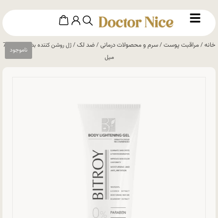
خانه
مراقبت پوست
سرم و محصولات درمانی
ضد لک
/
/
/
/ ژل روشن کننده بدن بیتروی 75
میل