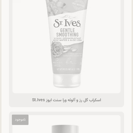
اسکراب گل رز و آلوئه ورا سنت ایوز St.Ives