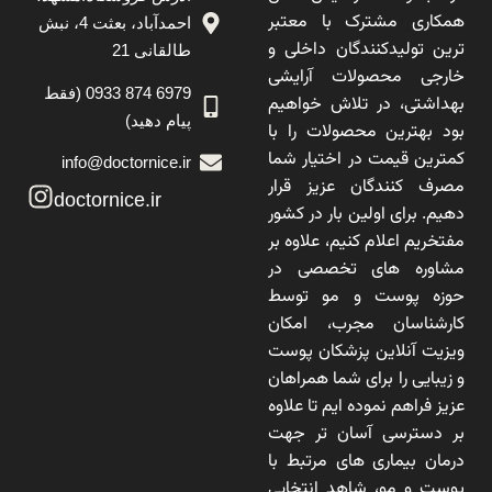
همکاری مشترک با معتبر
احمدآباد، بعثت 4، نبش
ترین تولیدکنندگان داخلی و
طالقانی 21
خارجی محصولات آرایشی
6979 874 0933 (فقط
بهداشتی، در تلاش خواهیم
پیام دهید)
بود بهترین محصولات را با
کمترین قیمت در اختیار شما
info@doctornice.ir
مصرف کنندگان عزیز قرار
doctornice.ir
دهیم. برای اولین بار در کشور
مفتخریم اعلام کنیم، علاوه بر
مشاوره های تخصصی در
حوزه پوست و مو توسط
کارشناسان مجرب، امکان
ویزیت آنلاین پزشکان پوست
و زیبایی را برای شما همراهان
عزیز فراهم نموده ایم تا علاوه
بر دسترسی آسان تر جهت
درمان بیماری های مرتبط با
پوست و مو، شاهد انتخابی