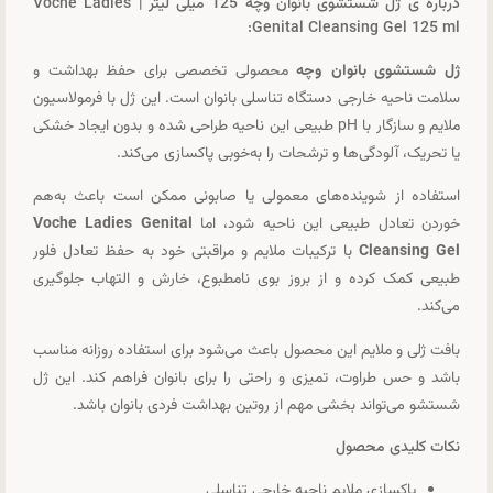
درباره ی ژل شستشوی بانوان وچه 125 میلی لیتر | Voche Ladies
Genital Cleansing Gel 125 ml:
ژل شستشوی بانوان وچه
محصولی تخصصی برای حفظ بهداشت و
سلامت ناحیه خارجی دستگاه تناسلی بانوان است. این ژل با فرمولاسیون
ملایم و سازگار با pH طبیعی این ناحیه طراحی شده و بدون ایجاد خشکی
یا تحریک، آلودگی‌ها و ترشحات را به‌خوبی پاکسازی می‌کند.
استفاده از شوینده‌های معمولی یا صابونی ممکن است باعث به‌هم
خوردن تعادل طبیعی این ناحیه شود، اما
Voche Ladies Genital
Cleansing Gel
با ترکیبات ملایم و مراقبتی خود به حفظ تعادل فلور
طبیعی کمک کرده و از بروز بوی نامطبوع، خارش و التهاب جلوگیری
می‌کند.
بافت ژلی و ملایم این محصول باعث می‌شود برای استفاده روزانه مناسب
باشد و حس طراوت، تمیزی و راحتی را برای بانوان فراهم کند. این ژل
شستشو می‌تواند بخشی مهم از روتین بهداشت فردی بانوان باشد.
نکات کلیدی محصول
پاکسازی ملایم ناحیه خارجی تناسلی