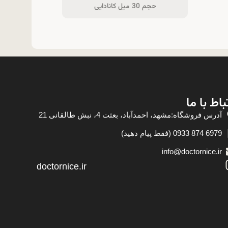
حجم 30 میل کانادایی
باط با ما
آدرس فروشگاه:مشهد، احمدآباد، بعثت 4، نبش طالقانی 21
6979 874 0933 (فقط پیام دهید)
info@doctornice.ir
doctornice.ir