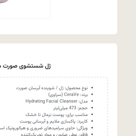
ژل شستشوی صورت سراوی پوست نرمال تا 
نوع محصول: ژل / شوینده آبرسان صورت
برند: CeraVe (سراوی)
مدل: Hydrating Facial Cleanser
حجم: 473 میلی‌لیتر
مناسب برای: پوست نرمال تا خشک
کاربرد: پاکسازی ملایم و آبرسانی پوست
ویژگی: حاوی سرامیدهای ضروری و هیالورونیک اسی
فاقد: عطر، صابون و مواد تحریک‌کننده