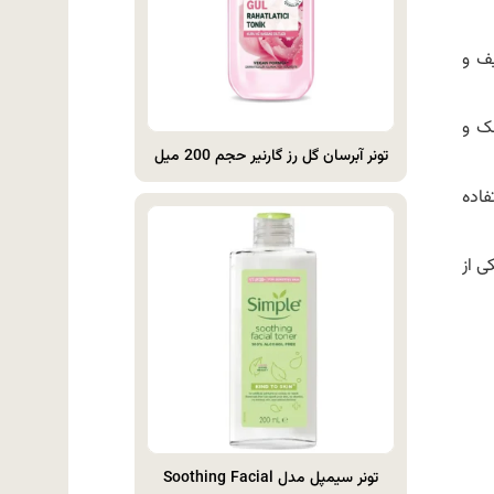
ف و
ک و
تونر آبرسان گل رز گارنیر حجم 200 میل
اده
473 میل یکی از
تونر سیمپل مدل Soothing Facial