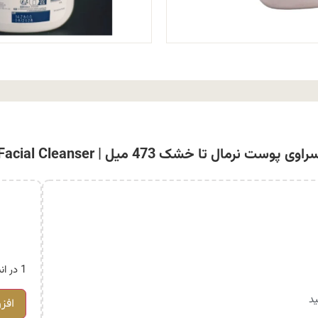
خشک 473 میل | CeraVe Hydrating Facial Cleanser
1 در انبار
د
افز