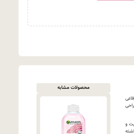
محصولات مشابه
اعی
راحی
ت و
شته