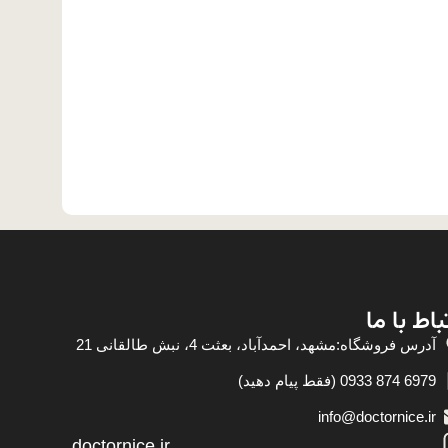
باط با ما
آدرس فروشگاه:مشهد، احمدآباد، بعثت 4، نبش طالقانی 21
6979 874 0933 (فقط پیام دهید)
info@doctornice.ir
doctornice.ir