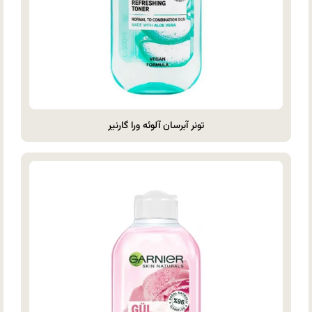
تونر آبرسان آلوئه ورا گارنیر