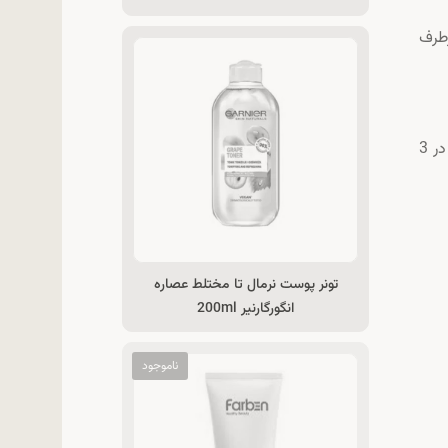
طرف
ژل شست و شوی زغالی گارنیر 200 میل با وجود اسید سالیسیلیک که منبع فراوان آنتی باکتریال می باشد و زغال فعال جاذب در 3
تونر پوست نرمال تا مختلط عصاره
انگورگارنیر 200ml