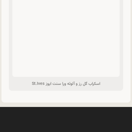
اسکراب گل رز و آلوئه ورا سنت ایوز St.Ives