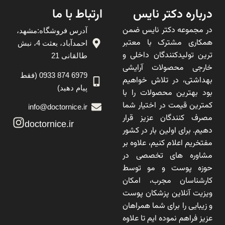
درباره دکتر نایس
ارتباط با ما
در مجموعه دکتر نایس ضمن
آدرس فروشگاه:مشهد،
همکاری مشترک با معتبر
احمدآباد، بعثت 4، نبش
ترین تولیدکنندگان داخلی و
طالقانی 21
خارجی محصولات آرایشی
6979 874 0933 (فقط
بهداشتی، در تلاش خواهیم
پیام دهید)
بود بهترین محصولات را با
کمترین قیمت در اختیار شما
info@doctornice.ir
مصرف کنندگان عزیز قرار
doctornice.ir
دهیم. برای اولین بار در کشور
مفتخریم اعلام کنیم، علاوه بر
مشاوره های تخصصی در
حوزه پوست و مو توسط
کارشناسان مجرب، امکان
ویزیت آنلاین پزشکان پوست
و زیبایی را برای شما همراهان
عزیز فراهم نموده ایم تا علاوه