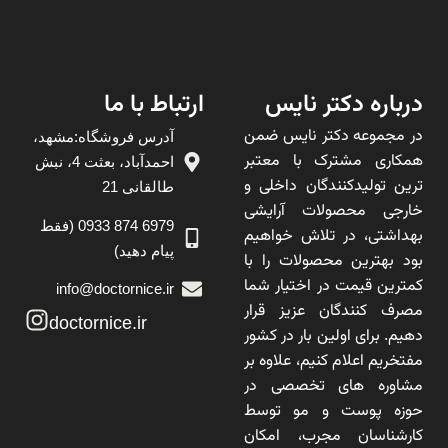
درباره دکتر نایس
ارتباط با ما
در مجموعه دکتر نایس ضمن
آدرس فروشگاه:مشهد،
همکاری مشترک با معتبر
احمدآباد، بعثت 4، نبش
ترین تولیدکنندگان داخلی و
طالقانی 21
خارجی محصولات آرایشی
6979 874 0933 (فقط
بهداشتی، در تلاش خواهیم
پیام دهید)
بود بهترین محصولات را با
کمترین قیمت در اختیار شما
info@doctornice.ir
مصرف کنندگان عزیز قرار
doctornice.ir
دهیم. برای اولین بار در کشور
مفتخریم اعلام کنیم، علاوه بر
مشاوره های تخصصی در
حوزه پوست و مو توسط
کارشناسان مجرب، امکان