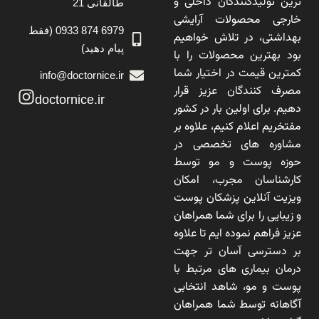
ترین تولیدکنندگان داخلی و
طالقانی 21
خارجی محصولات آرایشی
6979 874 0933 (فقط
بهداشتی، در تلاش خواهیم
پیام دهید)
بود بهترین محصولات را با
کمترین قیمت در اختیار شما
info@doctornice.ir
مصرف کنندگان عزیز قرار
doctornice.ir
دهیم. برای اولین بار در کشور
مفتخریم اعلام کنیم، علاوه بر
مشاوره های تخصصی در
حوزه پوست و مو توسط
کارشناسان مجرب، امکان
ویزیت آنلاین پزشکان پوست
و زیبایی را برای شما همراهان
عزیز فراهم نموده ایم تا علاوه
بر دسترسی آسان تر جهت
درمان بیماری های مرتبط با
پوست و مو، شاهد انتخابی
آگاهانه توسط شما همراهان