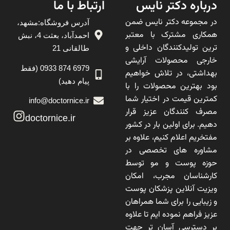
درباره دکتر نایس
ارتباط با ما
در مجموعه دکتر نایس ضمن
آدرس فروشگاه:مشهد،
همکاری مشترک با معتبر
احمدآباد، بعثت 4، نبش
ترین تولیدکنندگان داخلی و
طالقانی 21
خارجی محصولات آرایشی
6979 874 0933 (فقط
بهداشتی، در تلاش خواهیم
پیام دهید)
بود بهترین محصولات را با
کمترین قیمت در اختیار شما
info@doctornice.ir
مصرف کنندگان عزیز قرار
doctornice.ir
دهیم. برای اولین بار در کشور
مفتخریم اعلام کنیم، علاوه بر
مشاوره های تخصصی در
حوزه پوست و مو توسط
کارشناسان مجرب، امکان
ویزیت آنلاین پزشکان پوست
و زیبایی را برای شما همراهان
عزیز فراهم نموده ایم تا علاوه
بر دسترسی آسان تر جهت