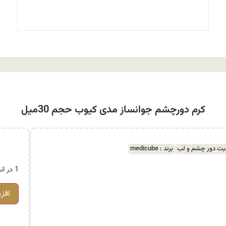
کرم دورچشم جوانساز مدی کیوب حجم 30میل
بت دور چشم و لب
برند :
medicube
1 در انبار
افز