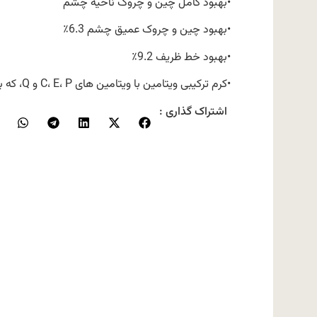
•بهبود کامل چین و چروک ناحیه چشم
•بهبود چین و چروک عمیق چشم 6.3٪
•بهبود خط ظریف 9.2٪
•کرم ترکیبی ویتامین با ویتامین های C، E، P و Q، که به روشن کردن زیر چشم، حلقه های تیره و لکه های تیره کمک می کند.
اشتراک گذاری :