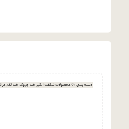
دسته بندی :
0 محصولات شگفت انگیز
,
ضد چروک
,
ضد لک
,
مراق