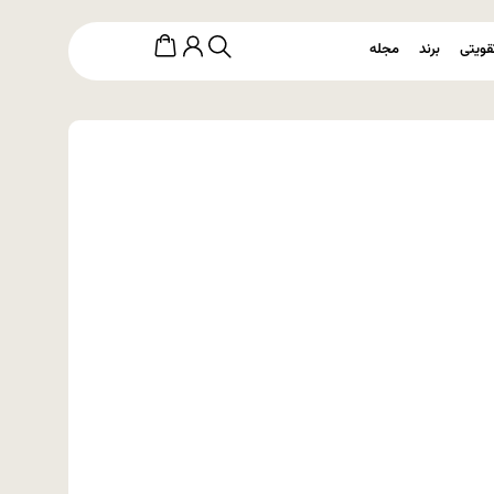
قویتی
برند
مجله