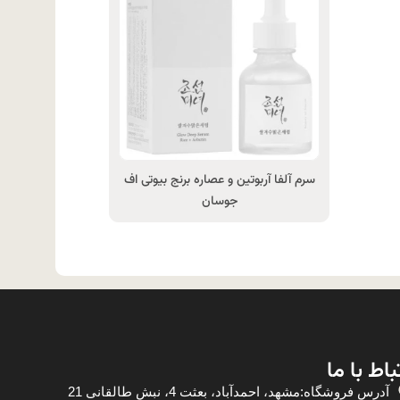
سرم آلفا آربوتین و عصاره برنج بیوتی اف
جوسان
باط با ما
آدرس فروشگاه:مشهد، احمدآباد، بعثت 4، نبش طالقانی 21