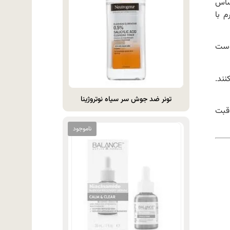
وست حساس
 با
وست
ند.
تونر ضد جوش سر سیاه نوتروژینا
اقبت