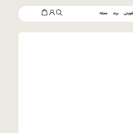
قویتی
برند
مجله