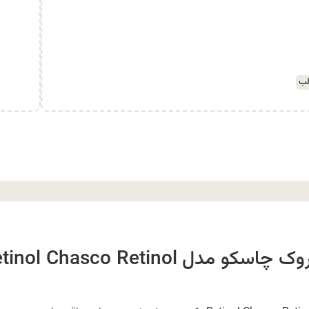
لب
درباره ی کرم دور چشم ضد چروک چاسکو مدل l Chasco Retinol