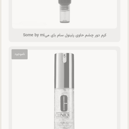
کرم دور چشم حاوی رتینول سام بای میSome by mi