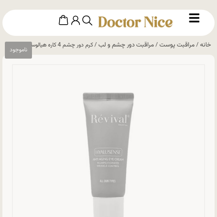
خانه
مراقبت پوست
مراقبت دور چشم و لب
/
/
/ کرم دور چشم 4 کاره هیالوسنس رویوال