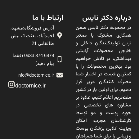
درباره دکتر نایس
ارتباط با ما
در مجموعه دکتر نایس ضمن
آدرس فروشگاه:مشهد،
همکاری مشترک با معتبر
احمدآباد، بعثت 4، نبش
ترین تولیدکنندگان داخلی و
طالقانی 21
خارجی محصولات آرایشی
6979 874 0933 (فقط
بهداشتی، در تلاش خواهیم
پیام دهید)
بود بهترین محصولات را با
کمترین قیمت در اختیار شما
info@doctornice.ir
مصرف کنندگان عزیز قرار
doctornice.ir
دهیم. برای اولین بار در کشور
مفتخریم اعلام کنیم، علاوه بر
مشاوره های تخصصی در
حوزه پوست و مو توسط
کارشناسان مجرب، امکان
ویزیت آنلاین پزشکان پوست
و زیبایی را برای شما همراهان