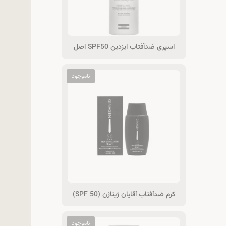
اسپری ضدآفتاب ایزدین SPF50 اصل
کرم ضدآفتاب آقایان ژیناژن (SPF 50)