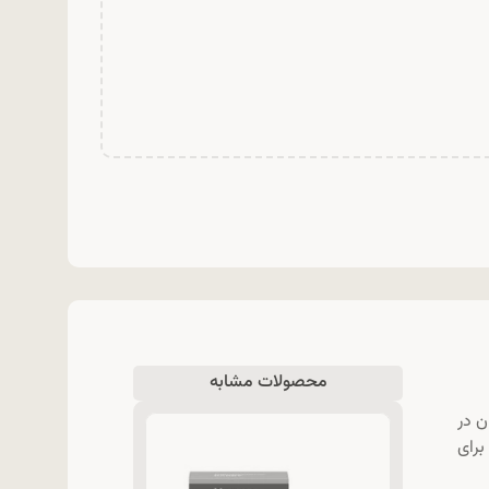
محصولات مشابه
 در
رای