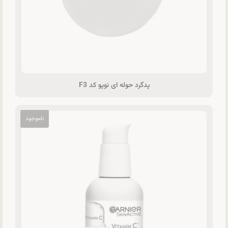
پدگرد حوله ای نوپو کد F3