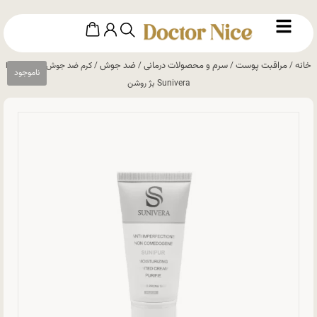
خانه
مراقبت پوست
سرم و محصولات درمانی
ضد جوش
/
/
/
/ کرم ضد جوش رنگی سانیورا
Sunivera بژ روشن