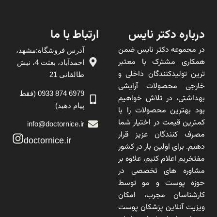
درباره دکتر نایس
ارتباط با ما
در مجموعه دکتر نایس ضمن
آدرس فروشگاه:مشهد،
همکاری مشترک با معتبر
احمدآباد، بعثت 4، نبش
ترین تولیدکنندگان داخلی و
طالقانی 21
خارجی محصولات آرایشی
6979 874 0933 (فقط
بهداشتی، در تلاش خواهیم
پیام دهید)
بود بهترین محصولات را با
کمترین قیمت در اختیار شما
info@doctornice.ir
مصرف کنندگان عزیز قرار
doctornice.ir
دهیم. برای اولین بار در کشور
مفتخریم اعلام کنیم، علاوه بر
مشاوره های تخصصی در
حوزه پوست و مو توسط
کارشناسان مجرب، امکان
ویزیت آنلاین پزشکان پوست