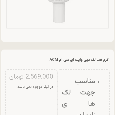
کرم ضد لک دپی وایت ای سی ام ACM
2,569,000
تومان
مناسب
در انبار موجود نمی باشد
جهت لک
ها ی