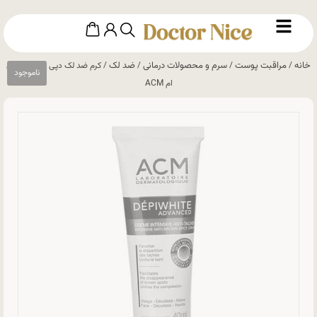
خانه
مراقبت پوست
سرم و محصولات درمانی
ضد لک
/
/
/
/ کرم ضد لک دپی وایت ای سی
ام ACM