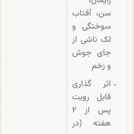
زایمان،
سن، آفتاب
سوختگی و
لک ناشی از
جای جوش
و زخم
اثر گذاری
قابل رویت
پس از ۲
هفته (در