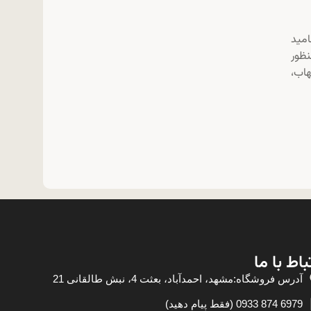
امید
د به‌منظور
اب،
باط با ما
آدرس فروشگاه:مشهد، احمدآباد، بعثت 4، نبش طالقانی 21
6979 874 0933 (فقط پیام دهید)