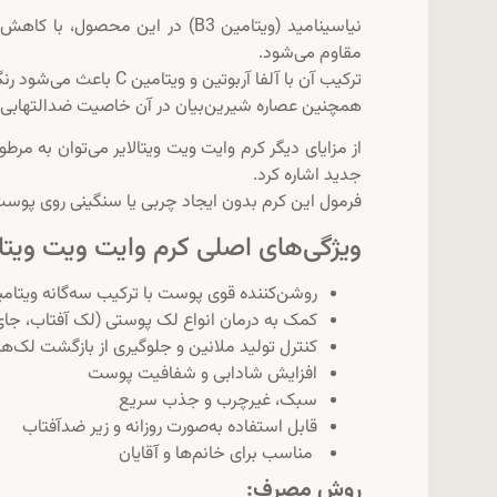
نیاسینامید (ویتامین B3) در این 
مقاوم می‌شود.
ترکیب آن با آلفا آربوتین و ویتامین C باعث می‌شود رنگ پوست به مرور زمان شفاف‌تر، روشن‌تر و یکنواخت‌تر شود.
همچنین عصاره شیرین‌بیان در آن خاصیت ضدالتهابی و ت
از مزایای دیگر کرم وایت ویت ویتالایر می‌توان به 
جدید اشاره کرد.
فرمول این کرم بدون ایجاد چربی یا سنگینی روی پوست ا
ویژگی‌های اصلی کرم وایت ویت ویتال
روشن‌کننده قوی پوست با ترکیب سه‌گانه ویتامین C، آربوتین و نیاسین
کمک به درمان انواع لک پوستی (لک آفتاب، جا
کنترل تولید ملانین و جلوگیری از بازگشت لک‌ها
افزایش شادابی و شفافیت پوست
سبک، غیرچرب و جذب سریع
قابل استفاده به‌صورت روزانه و زیر ضدآفتاب
مناسب برای خانم‌ها و آقایان
روش مصرف: