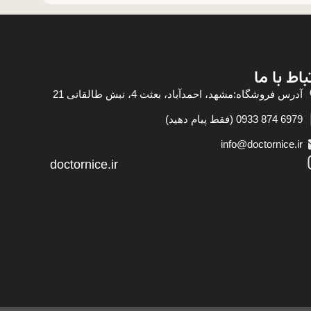
باط با ما
آدرس فروشگاه:مشهد، احمدآباد، بعثت 4، نبش طالقانی 21
6979 874 0933 (فقط پیام دهید)
info@doctornice.ir
doctornice.ir