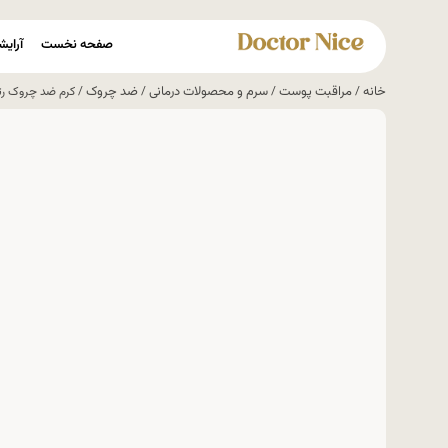
صفحه نخست
آرایش
خانه
مراقبت پوست
سرم و محصولات درمانی
ضد چروک
/
/
/
/ کرم ضد چروک رتینول 0.3 کوزارکس etinol