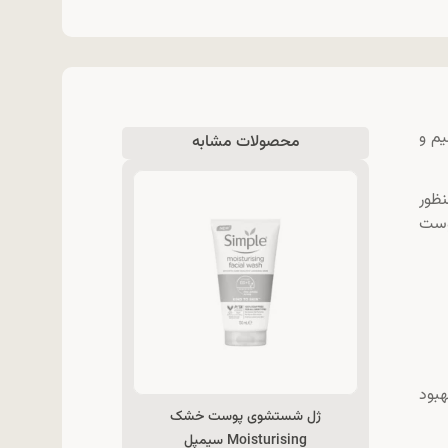
م و
محصولات مشابه
نظور
پوست
هبود
ژل شستشوی پوست خشک
Moisturising سیمپل