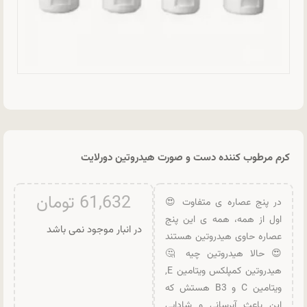
کرم مرطوب کننده دست و صورت هیدروتین دورلایت
61,632
تومان
در پنج عصاره ی متفاوت 😍
اول از همه، همه ی این پنج
در انبار موجود نمی باشد
عصاره حاوی هیدروتین هستند
😍 حالا هیدروتین چیه 🤔
هیدروتین کمپلکس ویتامین E,
ویتامین C و B3 هستش که
این باعث آبرسانی و شادابی