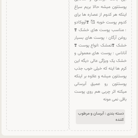
پوستتون میشه حالا بریم سراغ
اینکه هر کدوم از عصاره ها برای
کدوم پوست خوبه 🥰 ❣️آووکادو
: مناسب پوست های خشک ❣️
روغن آرگان : پوست های بسیار
خشک ❣️تمشک :انواع پوست ❣️
آناناس : پوست های معمولی و
خشک یک ویژگی عالی دیگه این
کرم ها اینه که خیلی خوب جذب
پوستتون میشه و علاوه بر اینکه
پوستتون رو عمیق آبرسانی
میکنه اثر چربی هم روی پوست
باقی نمی مونه
دسته بندی :
آبرسان و مرطوب
کننده