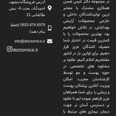
در مجموعه دکتر نایس ضمن
آدرس فروشگاه:مشهد،
همکاری مشترک با معتبر
احمدآباد، بعثت 4، نبش
ترین تولیدکنندگان داخلی و
طالقانی 21
خارجی محصولات آرایشی
6979 874 0933 (فقط
بهداشتی، در تلاش خواهیم
پیام دهید)
بود بهترین محصولات را با
کمترین قیمت در اختیار شما
info@doctornice.ir
مصرف کنندگان عزیز قرار
doctornice.ir
دهیم. برای اولین بار در کشور
مفتخریم اعلام کنیم، علاوه بر
مشاوره های تخصصی در
حوزه پوست و مو توسط
کارشناسان مجرب، امکان
ویزیت آنلاین پزشکان پوست
و زیبایی را برای شما همراهان
عزیز فراهم نموده ایم تا علاوه
بر دسترسی آسان تر جهت
درمان بیماری های مرتبط با