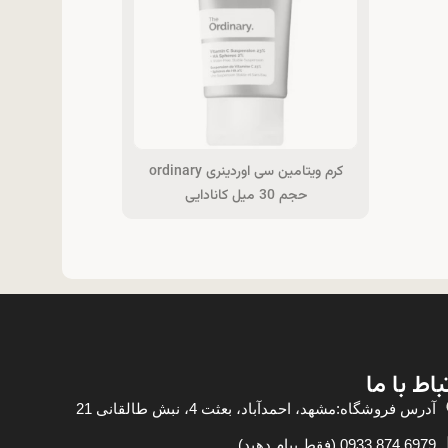
کرم ویتامین سی اوردینری ordinary
حجم 30 میل کانادایی
باط با ما
آدرس فروشگاه:مشهد، احمدآباد، بعثت 4، نبش طالقانی 21
6979 874 0933 (فقط پیام دهید)