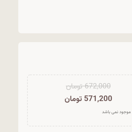
672,000
تومان
571,200
تومان
ر موجود نمی باشد