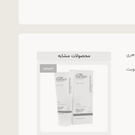
هری
محصولات مشابه
طوبت