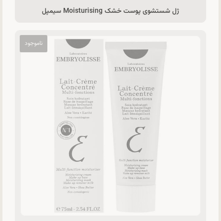
ژل شستشوی پوست خشک Moisturising سیمپل