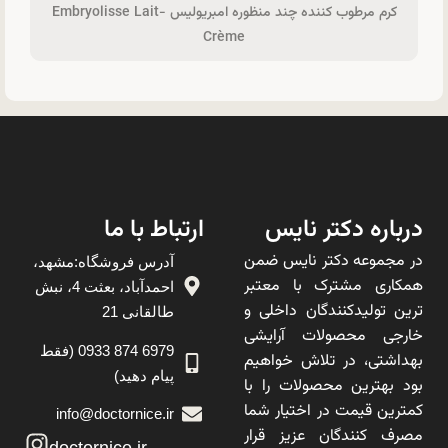
کرم مرطوب کننده چند منظوره امبریولیس Embryolisse Lait-
Crème
درباره دکتر نایس
ارتباط با ما
در مجموعه دکتر نایس ضمن
آدرس فروشگاه:مشهد،
همکاری مشترک با معتبر
احمدآباد، بعثت 4، نبش
ترین تولیدکنندگان داخلی و
طالقانی 21
خارجی محصولات آرایشی
6979 874 0933 (فقط
بهداشتی، در تلاش خواهیم
پیام دهید)
بود بهترین محصولات را با
کمترین قیمت در اختیار شما
info@doctornice.ir
مصرف کنندگان عزیز قرار
doctornice.ir