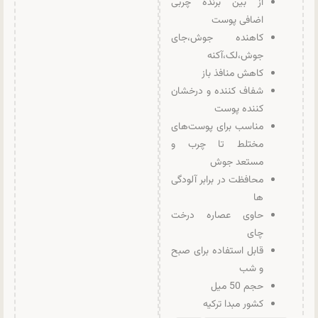
از بین برنده چربی
اضافی پوست
کاهنده جوش،جای
جوش،لک،آکنه
کاهش منافذ باز
شفاف کننده و درخشان
کننده پوست
مناسب برای پوست‌های
مختلط تا چرب و
مستعد جوش
محافظت در برابر آلودگی
ها
حاوی عصاره درخت
چای
قابل استفاده برای صبح
و شب
حجم 50 میل
کشور مبدا ترکیه