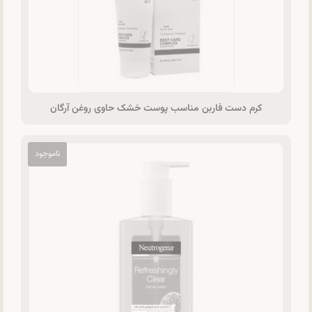
کرم دست فاربن مناسب پوست خشک حاوی روغن آرگان