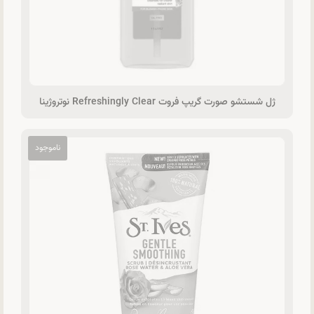
ژل شستشو صورت گریپ فروت Refreshingly Clear نوتروژینا