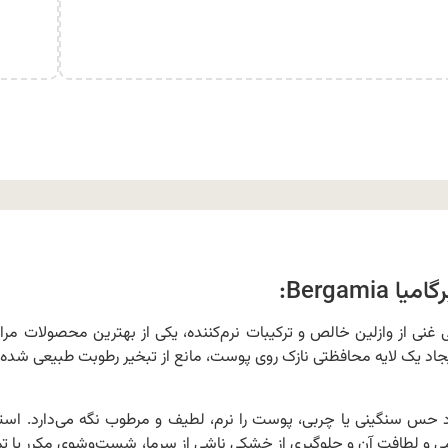
Bergam:
رت Bergamia با فرمولاسیونی غنی از وازلین خالص و ترکیبات نرم‌کننده، یکی از بهترین محصولات مر
اد یک لایه محافظتی نازک روی پوست، مانع از تبخیر رطوبت طبیعی شده 
س سنگینی یا چربی، پوست را نرم، لطیف و مرطوب نگه می‌دارد. استف
می و لطافت آن و جلوگیری از خشکی ناشی از سرما، شست‌وشوی مکرر یا 