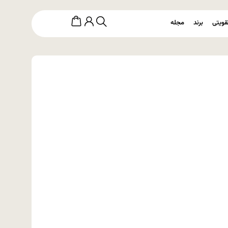
قویتی
برند
مجله